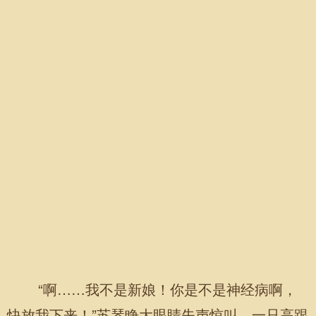
“啊……我不是新娘！你是不是神经病啊，
快放我下来！”苏琴睁大眼睛失声惊叫，一只高跟