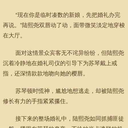
“现在你是临时凑数的新娘，先把婚礼办完
再说。”陆熙尧双唇动了动，面带微笑淡定地穿梭
在大厅。
面对这情景众宾客无不诧异纷纷，但陆熙尧
沉着冷静地在婚礼司仪的引导下为苏琴戴上戒
指，还深情款款地吻向她的樱唇。
苏琴顿时慌神，尴尬地想逃走，却被陆熙尧
修长有力的手指紧紧攥住。
接下来的整场婚礼中，陆熙尧如同抓捕匪徒