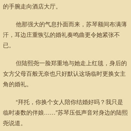
的手腕走向酒店大厅。
他那强大的气息扑面而来，苏琴额间布满薄
汗，耳边庄重恢弘的婚礼奏鸣曲更令她紧张不
已。
但陆熙尧一脸郑重地与她走上红毯，身后的
女方父母百般无奈也只好默认这场临时更换女主
角的婚礼。
“拜托，你换个女人陪你结婚好吗？我只是
临时凑数的伴娘……”苏琴压低声音对身边的陆熙
尧说道。