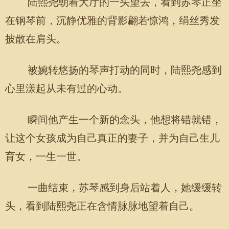
陆熙尧朝着大厅的一头望去，看到苏琴正坐
在钢琴前，沉静优雅的背影翩若惊鸿，绢丝秀发
披散在肩头。
被婉转悠扬的琴声打动的同时，陆熙尧感到
心里漾起从未有过的心动。
瞬间他产生一个新的念头，他想将错就错，
让这个女孩成为自己真正的妻子，并为自己生儿
育女，一生一世。
一曲结束，苏琴感到身后站着人，她缓缓转
头，看到陆熙尧正在含情脉脉地望着自己。