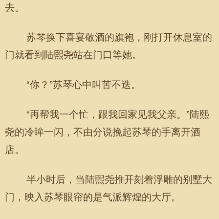
去。
苏琴换下喜宴敬酒的旗袍，刚打开休息室的
门就看到陆熙尧站在门口等她。
“你？”苏琴心中叫苦不迭。
“再帮我一个忙，跟我回家见我父亲。”陆熙
尧的冷眸一闪，不由分说挽起苏琴的手离开酒
店。
半小时后，当陆熙尧推开刻着浮雕的别墅大
门，映入苏琴眼帘的是气派辉煌的大厅。