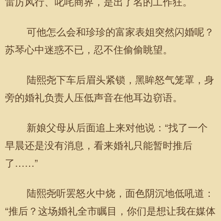
雷厉风行、叱咤商界，是出了名的工作狂。
可他怎么会和珍珍的富家表姐突然闪婚呢？
苏琴心中迷惑不已，忍不住偷偷眺望。
陆熙尧下车后眉头紧锁，黑眸怒气笼罩，身
旁的婚礼负责人压低声音在他耳边窃语。
新娘父母从后面追上来对他说：“找了一个
早晨还是没有消息，看来婚礼只能暂时推后
了……”
陆熙尧听罢怒火中烧，面色阴沉地低吼道：
“推后？这场婚礼全市瞩目，你们是想让我在媒体