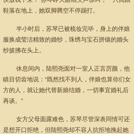
鞋落在地上，她双脚腾空不停踢打。
半小时后，苏琴已被梳妆完毕，身上的伴娘
服换成莹洁精致的婚纱，珠绣与宝石拼镶的婚头
纱披拂在头上。
休息间内，陆熙尧面对一室人正言厉颜，他
瞋目切齿地说：“既然找不到人，伴娘也算你们女
方的人，就让她代替新娘结婚，一切事宜婚礼后
再谈。”
女方父母面露难色，苏琴尽管深表同情可还
是想开口拒绝，但陆熙尧却不容人抗拒地挽起她