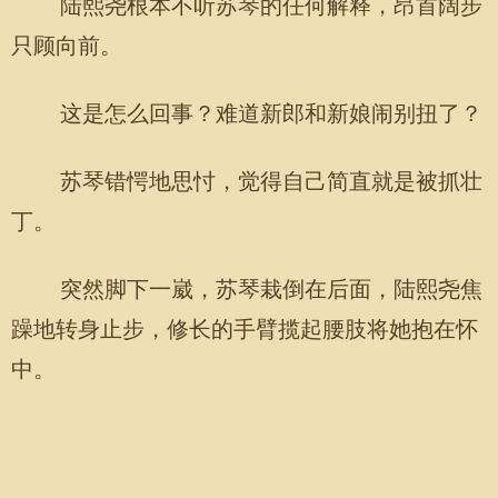
陆熙尧根本不听苏琴的任何解释，昂首阔步
只顾向前。
这是怎么回事？难道新郎和新娘闹别扭了？
苏琴错愕地思忖，觉得自己简直就是被抓壮
丁。
突然脚下一崴，苏琴栽倒在后面，陆熙尧焦
躁地转身止步，修长的手臂揽起腰肢将她抱在怀
中。