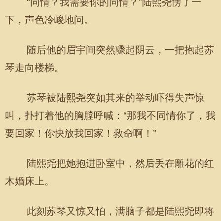
“同情？我需要你的同情？”陆熙尧愣了一
下，声色冷峻地问。
随后他的眉宇间突然骤起阴云，一把抱起苏
琴走向楼梯。
苏琴被陆熙尧突如其来的举动吓得失声惊
叫，扑打着他的胸膛呼喊：“那我不同情你了，我
要回家！你快放我回家！救命啊！”
陆熙尧把她抱进卧室中，然后丢在雕花的红
木婚床上。
此刻苏琴又惊又怕，满脑子都是陆熙尧即将