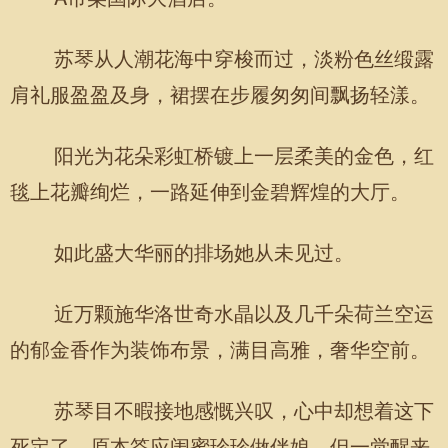
苏琴从人潮花海中穿梭而过，淡粉色丝缎露
肩礼服盈盈及身，裙摆在步履匆匆间飘扬轻漾。
阳光为花朵彩虹桥镀上一层柔美的金色，红
毯上花瓣绚烂，一路延伸到金碧辉煌的大厅。
如此盛大华丽的排场她从未见过。
近万颗施华洛世奇水晶以及几千朵荷兰空运
的郁金香作为装饰布景，满目高雅，奢华空前。
苏琴目不暇接地感慨兴叹，心中却想着这下
死定了，原本答应闺蜜珍珍做伴娘，但一觉醒来