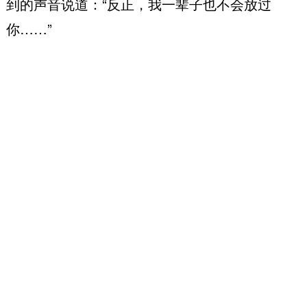
到的声音说道：“反正，我一辈子也不会放过
你……”